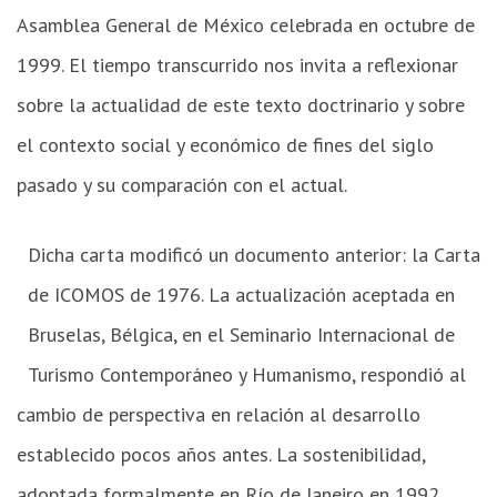
Asamblea General de México celebrada en octubre de
1999. El tiempo transcurrido nos invita a reflexionar
sobre la actualidad de este texto doctrinario y sobre
el contexto social y económico de fines del siglo
pasado y su comparación con el actual.
Dicha carta modificó un documento anterior: la Carta
Humahuaca,
Jujuy.
de ICOMOS de 1976. La actualización aceptada en
Foto:
Gabriela
Bruselas, Bélgica, en el Seminario Internacional de
Santibañez.
Turismo Contemporáneo y Humanismo, respondió al
cambio de perspectiva en relación al desarrollo
establecido pocos años antes. La sostenibilidad,
adoptada formalmente en Río de Janeiro en 1992,