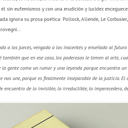
él sin eufemismos y con una erudición y lucidez encegue­ce
da ignora su prosa poética: Pollock, Allende, Le Corbusier, 
Scrovegni…
do a los jueces, vengado a los inocentes y enseñado al futuro
é también que en ese caso, los poderosos le temen al arte, cua
re la gente como un rumor y una leyenda porque encuentra un 
 nos une, porque es final­mente inseparable de la justicia. El
 encuentro de lo invisible, lo irreductible, lo imperecedero, de