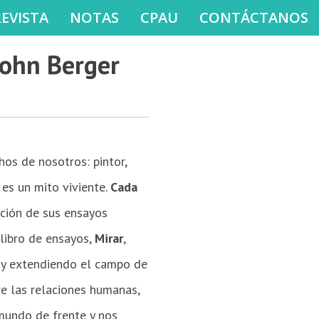
REVISTA
NOTAS
CPAU
CONTÁCTANOS
John Berger
os de nosotros: pintor,
 es un mito viviente.
Cada
ación de sus ensayos
 libro de ensayos,
Mirar
,
, y extendiendo el campo de
bre las relaciones humanas,
l mundo de frente y nos