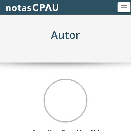
M
Autor